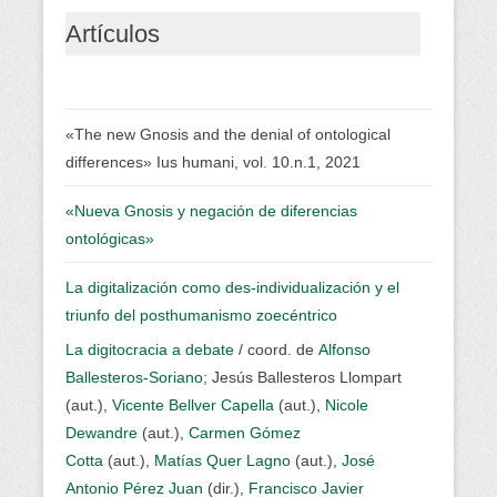
Artículos
«The new Gnosis and the denial of ontological
differences» Ius humani, vol. 10.n.1, 2021
«Nueva Gnosis y negación de diferencias
ontológicas»
La digitalización como des-individualización y el
triunfo del posthumanismo zoecéntrico
La digitocracia a debate
/ coord. de
Alfonso
Ballesteros-Soriano
; Jesús Ballesteros Llompart
(aut.),
Vicente Bellver Capella
(aut.),
Nicole
Dewandre
(aut.),
Carmen Gómez
Cotta
(aut.),
Matías Quer Lagno
(aut.),
José
Antonio Pérez Juan
(dir.),
Francisco Javier