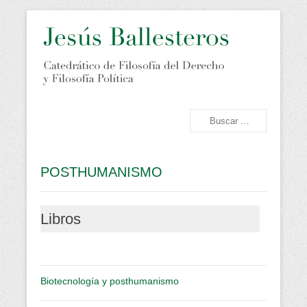
Bioética. Derechos Humanos. Crisis económica. Diálogo
Jesús Ballesteros
interreligioso. Dignidad humana. Ecología. Feminismo.
Globalización. Postmodernidad. Posthumanismo. Filosofía del
Buscar
Derecho. Filosofía Política. Paz
Llompart. Valencia.
Menú principal
Saltar al contenido
Filosofía.
POSTHUMANISMO
Libros
Biotecnología y posthumanismo