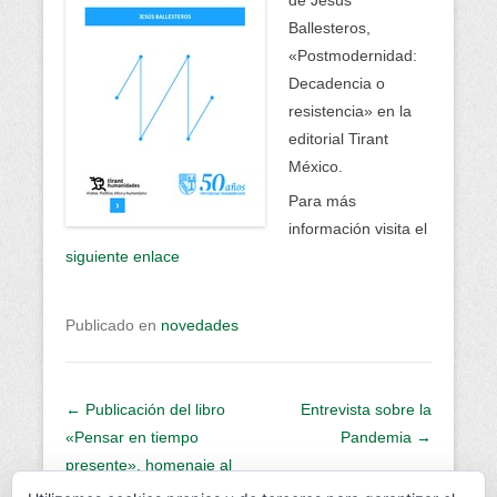
de Jesús
Ballesteros,
«Postmodernidad:
Decadencia o
resistencia» en la
editorial Tirant
México.
Para más
información visita el
siguiente enlace
Publicado en
novedades
Navegación de la entrada
←
Publicación del libro
Entrevista sobre la
«Pensar en tiempo
Pandemia
→
presente», homenaje al
profesor Jesús