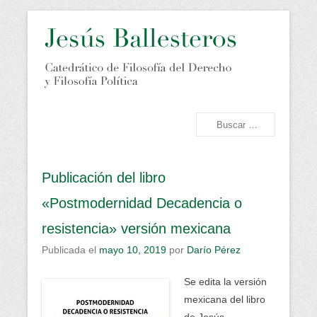
Bioética. Derechos Humanos. Crisis económica. Diálogo
Jesús Ballesteros
interreligioso. Dignidad humana. Ecología. Feminismo.
Globalización. Postmodernidad. Posthumanismo. Filosofía del
Buscar
Derecho. Filosofía Política. Paz
Llompart. Valencia.
Menú principal
Saltar al contenido
Filosofía.
Publicación del libro
«Postmodernidad Decadencia o
resistencia» versión mexicana
Publicada el
mayo 10, 2019
por
Darío Pérez
Se edita la versión
mexicana del libro